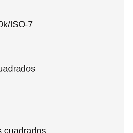
0k/ISO-7
cuadrados
es cuadrados