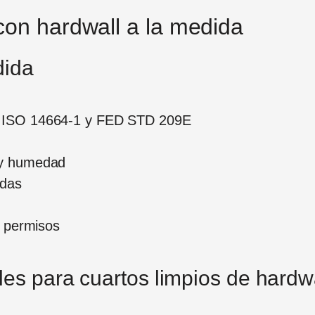
con hardwall a la medida
dida
n ISO 14664-1 y FED STD 209E
 y humedad
idas
s permisos
es para cuartos limpios de hardw